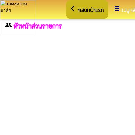
arrow_back_ios
apps
กลับหน้าแรก
เมนูหล
group
หัวหน้าส่วนราชการ