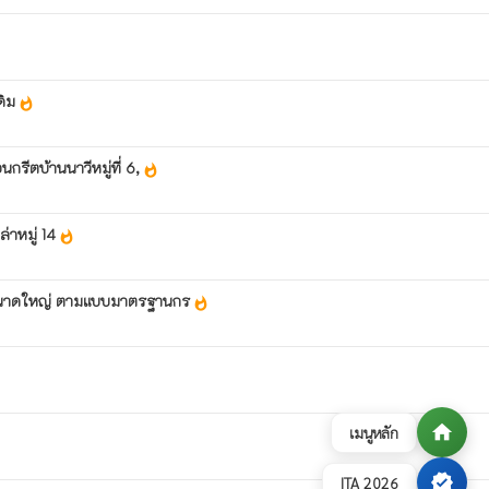
ดิม
whatshot
ีตบ้านนาวีหมู่ที่ 6,
whatshot
่าหมู่ 14
whatshot
ินขนาดใหญ่ ตามแบบมาตรฐานกร
whatshot
home
เมนูหลัก
verified
ITA 2026