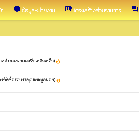
info
developer_board
forum
ัก
ข้อมูลหน่วยงาน
โครงสร้างส่วนราชการ
อสร้างถนนคอนกรีตเสริมเหล็ก)
whatshot
ารจัดซื้อรถบรรทุกขยะมูลฝอย)
whatshot