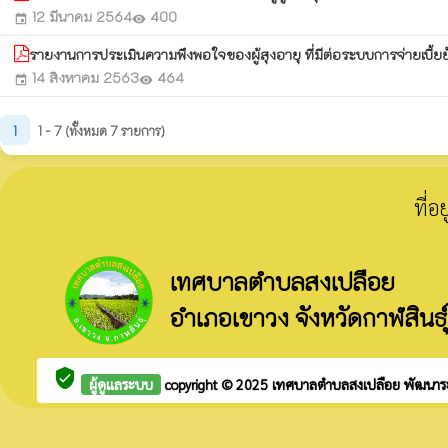
12 มีนาคม 2564
400
event
visibility
รายงานการประเมินความพึงพอใจของผู้สุงอายุ ที่มีต่อระบบการจ่ายเบี้ย
14 สิงหาคม 2563
464
event
visibility
1
1 - 7 (ทั้งหมด 7 รายการ)
ที่
เทศบาลตำบลสงเปลือย
อำเภอเขาวง จังหวัดกาฬสินธุ์
verified_user
ผู้ดูแลระบบ
copyright © 2025
เทศบาลตำบลสงเปลือย
พัฒนาร