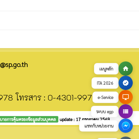
@sp.go.th
home
เมนูหลัก
verified
ITA 2026
9978 โทรสาร : 0-4301-9978
desktop_windows
e-Service
view_list
ระบบ egp
บายการคุ้มครองข้อมูลส่วนบุคคล
update : 17 กรกฎาคม 2569
แชทกับหน่วยงาน