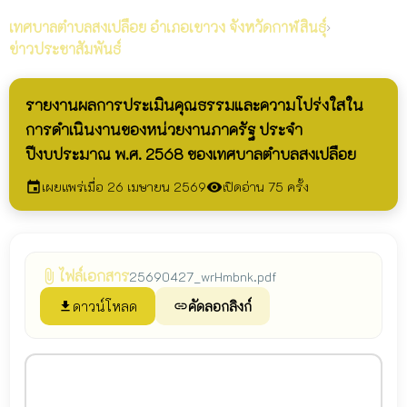
เทศบาลตำบลสงเปลือย
อำเภอเขาวง จังหวัดกาฬสินธุ์
›
ข่าวประชาสัมพันธ์
รายงานผลการประเมินคุณธรรมและความโปร่งใสใน
การดำเนินงานของหน่วยงานภาครัฐ ประจำ
ปีงบประมาณ พ.ศ. 2568 ของเทศบาลตำบลสงเปลือย
เผยแพร่เมื่อ 26 เมษายน 2569
เปิดอ่าน 75 ครั้ง
event
visibility
ไฟล์เอกสาร
attach_file
25690427_wrHmbnk.pdf
ดาวน์โหลด
คัดลอกลิงก์
file_download
link