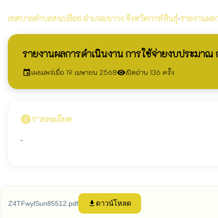
เทศบาลตำบลสงเปลือย
อำเภอเขาวง จังหวัดกาฬสินธุ์
›
รายงานผลก
รายงานผลการดำเนินงาน การใช้จ่ายงบประมาณ ก
เผยแพร่เมื่อ 19 เมษายน 2568
เปิดอ่าน 136 ครั้ง
event
visibility
info
รายละเอียด
-
ดาวน์โหลด
Z4TFwylSun85512.pdf
file_download